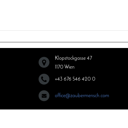
Klopstockgasse 47
1170 Wien
+43 676 546 420 0
office@zaubermensch.com