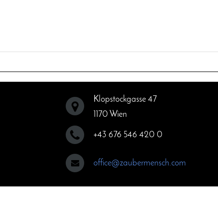
Klopstockgasse 47
1170 Wien
+43 676 546 420 0
office@zaubermensch.com