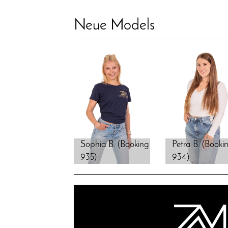
Neue Models
Sophia B. (Booking
Petra B. (Booki
935)
934)